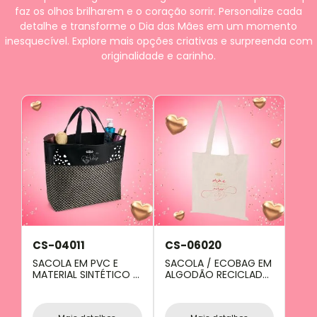
faz os olhos brilharem e o coração sorrir. Personalize cada
detalhe e transforme o Dia das Mães em um momento
inesquecível. Explore mais opções criativas e surpreenda com
originalidade e carinho.
CS-04011
CS-06020
SACOLA EM PVC E
SACOLA / ECOBAG EM
MATERIAL SINTÉTICO -
ALGODÃO RECICLADO
PREMIUM -
- NATURAL - 38X42CM
PRETO/XADREZ