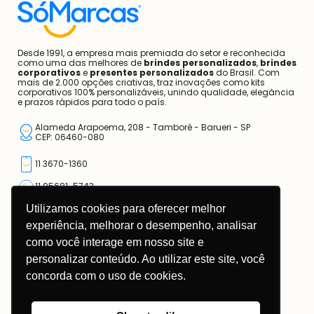
Desde 1991, a empresa mais premiada do setor e reconhecida
como uma das melhores de
brindes personalizados
,
brindes
corporativos
e
presentes personalizados
do Brasil. Com
mais de 2.000 opções criativas, traz inovações como kits
corporativos 100% personalizáveis, unindo qualidade, elegância
e prazos rápidos para todo o país.
Alameda Arapoema, 208 - Tamboré - Barueri - SP
CEP: 06460-080
11 3670-1360
11 95681-5743
Utilizamos cookies para oferecer melhor
atendimento@somarcas.com.br
experiência, melhorar o desempenho, analisar
como você interage em nosso site e
Mais do que Brindes, Presentes Corporativos!
SO MARCAS COMERCIAL LTDA.
personalizar conteúdo. Ao utilizar este site, você
CNPJ: 67.308.981/0001-00
concorda com o uso de cookies.