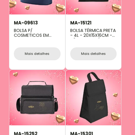
MA-09613
MA-15121
BOLSA P/
BOLSA TÉRMICA PRETA
COSMETICOS EM
- 4L - 20X15X16CM -
MICROFIBRA - AZUL -
NÃO IMPERMEÁVEL
18X12X10 CM
Mais detalhes
Mais detalhes
MA-15252
MA-15301