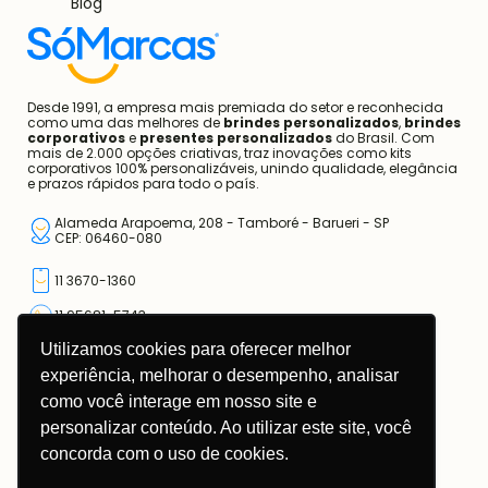
Desde 1991, a empresa mais premiada do setor e reconhecida
como uma das melhores de
brindes personalizados
,
brindes
corporativos
e
presentes personalizados
do Brasil. Com
mais de 2.000 opções criativas, traz inovações como kits
corporativos 100% personalizáveis, unindo qualidade, elegância
e prazos rápidos para todo o país.
Alameda Arapoema, 208 - Tamboré - Barueri - SP
CEP: 06460-080
11 3670-1360
11 95681-5743
atendimento@somarcas.com.br
Mais do que Brindes, Presentes Corporativos!
Utilizamos cookies para oferecer melhor
SO MARCAS COMERCIAL LTDA.
CNPJ: 67.308.981/0001-00
experiência, melhorar o desempenho, analisar
como você interage em nosso site e
personalizar conteúdo. Ao utilizar este site, você
concorda com o uso de cookies.