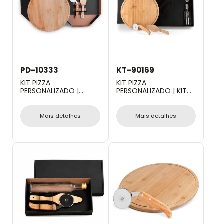
PD-10333
KT-90169
KIT PIZZA
KIT PIZZA
PERSONALIZADO |
PERSONALIZADO | KIT
CONJ. PARA PIZZA EM
PARA PIZZA COM
BAMBU 35 CM - 3 PÇS
GARRAFA - BAMBU /
INOX / VIDRO - 4 PÇS
Mais detalhes
Mais detalhes