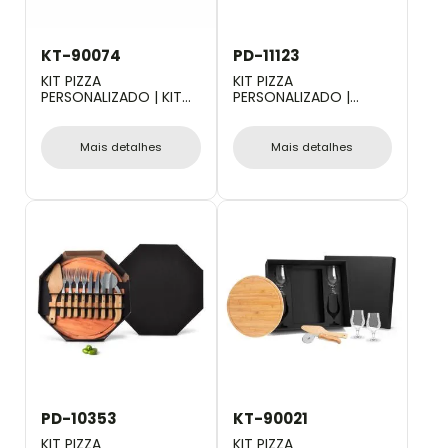
KT-90074
PD-11123
KIT PIZZA
KIT PIZZA
PERSONALIZADO | KIT
PERSONALIZADO |
PARA PIZZA COM
CONJ. PARA PIZZA EM
CORTADOR, ESPÁTULA
BAMBU NAPOLI 30 CM -
E GARRAFA - 3 PÇS
2 PÇS
Mais detalhes
Mais detalhes
PD-10353
KT-90021
KIT PIZZA
KIT PIZZA