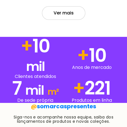
Ver mais
+
12
+
12
mil
Clientes atendidos
Anos de mercado
7
+
281
mil
m²
De sede própria
Produtos em linha
@
somarcaspresentes
Siga-nos e acompanhe nossa equipe, saiba dos
lançamentos de produtos e novas coleções.