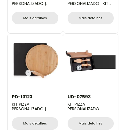
PERSONALIZADO |
PERSONALIZADO | KIT
CONJ. PARA PIZZA EM
PIZZA E CERVEJA - 7
BAMBU/MADEIRA/INOX
PÇS - 35 CM
35 CM - 11 PÇS
Mais detalhes
Mais detalhes
PD-10123
UD-07593
KIT PIZZA
KIT PIZZA
PERSONALIZADO |
PERSONALIZADO |
CONJ. PARA PIZZA EM
CORTADOR DE PIZZA
BAMBU NAPOLI 35CM -
INOX / BAMBU C/
2 PÇS.
ESPÁTULA
Mais detalhes
Mais detalhes